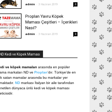
admin
-
3 Haziran 2019
0
Proplan Yavru Köpek
Maması Çeşitleri – İçerikleri
Nasıl?
admin
-
3 Haziran 2019
0
ND Kedi ve Köpek Maması
edi ve köpek mamaları
arasında en popüler
ama markaları ND ve
Proplan
‘dır. Türkiye’de en
k satan mamalar arasında bu markalar yer
maktadır.
ND
markası İtalyan bir aile tarafından
netilen dünyaca ünlü kedi ve köpek maması
eticisidir.