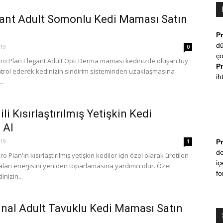
gant Adult Somonlu Kedi Maması Satın
P
dü
019
0
ço
ro Plan Elegant Adult Opti Derma maması kedinizde oluşan tüy
P
trol ederek kedinizin sindirim sisteminden uzaklaşmasına
ih
..
li Kısırlaştırılmış Yetişkin Kedi
 Al
019
1
P
do
Plan'ın kısırlaştırılmış yetişkin kediler için özel olarak üretilen
iç
lan enerjisini yeniden toparlamasına yardımcı olur. Özel
fo
nizin...
inal Adult Tavuklu Kedi Maması Satın