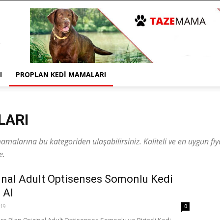
I
PROPLAN KEDI MAMALARI
LARI
mamalarına bu kategoriden ulaşabilirsiniz. Kaliteli ve en uygun f
e.
inal Adult Optisenses Somonlu Kedi
 Al
019
0