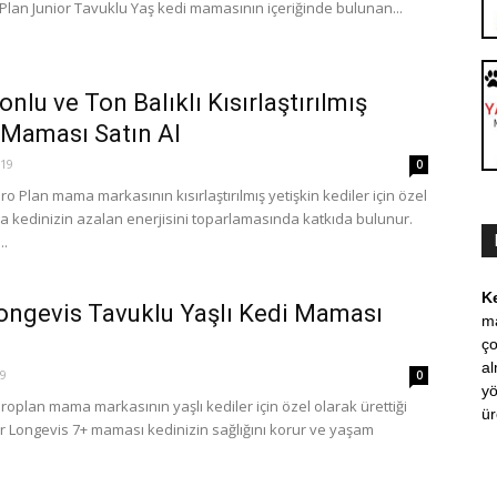
o Plan Junior Tavuklu Yaş kedi mamasının içeriğinde bulunan...
nlu ve Ton Balıklı Kısırlaştırılmış
 Maması Satın Al
019
0
o Plan mama markasının kısırlaştırılmış yetişkin kediler için özel
a kedinizin azalan enerjisini toparlamasında katkıda bulunur.
..
K
ongevis Tavuklu Yaşlı Kedi Maması
m
ço
al
19
0
yö
oplan mama markasının yaşlı kediler için özel olarak ürettiği
ür
r Longevis 7+ maması kedinizin sağlığını korur ve yaşam