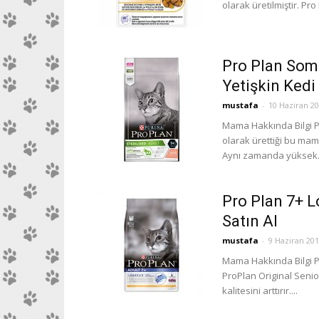
olarak üretilmiştir. Pr
Pro Plan Somo
Yetişkin Kedi
mustafa
-
10 Haziran 2
Mama Hakkında Bilgi Pr
olarak ürettiği bu mam
Aynı zamanda yüksek.
Pro Plan 7+ L
Satın Al
mustafa
-
9 Haziran 20
Mama Hakkında Bilgi Pr
ProPlan Original Senio
kalitesini arttırır....