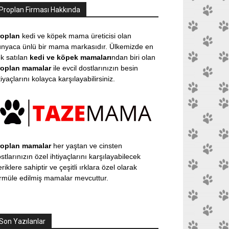
Proplan Firması Hakkında
roplan
kedi ve köpek mama üreticisi olan
nyaca ünlü bir mama markasıdır. Ülkemizde en
k satılan
kedi ve köpek mamaları
ndan biri olan
roplan mamalar
ile evcil dostlarınızın besin
tiyaçlarını kolayca karşılayabilirsiniz.
roplan mamalar
her yaştan ve cinsten
stlarınızın özel ihtiyaçlarını karşılayabilecek
eriklere sahiptir ve çeşitli ırklara özel olarak
rmüle edilmiş mamalar mevcuttur.
Son Yazılanlar