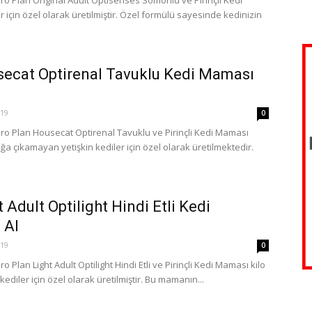
o Plan Original Adult Optisenses Somonlu ve Pirinçli Kedi
 için özel olarak üretilmiştir. Özel formülü sayesinde kedinizin
secat Optirenal Tavuklu Kedi Maması
019
0
ro Plan Housecat Optirenal Tavuklu ve Pirinçli Kedi Maması
 çıkamayan yetişkin kediler için özel olarak üretilmektedir.
 Adult Optilight Hindi Etli Kedi
 Al
019
0
 Plan Light Adult Optilight Hindi Etli ve Pirinçli Kedi Maması kilo
kediler için özel olarak üretilmiştir. Bu mamanın...