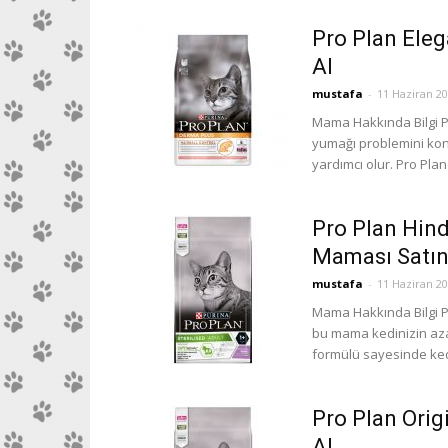
Pro Plan Ele
Al
mustafa
-
11 Haziran 2
Mama Hakkında Bilgi P
yumağı problemini kon
yardımcı olur. Pro Plan.
Pro Plan Hindi
Maması Satın
mustafa
-
11 Haziran 2
Mama Hakkında Bilgi Pro 
bu mama kedinizin aza
formülü sayesinde kedi
Pro Plan Orig
Al