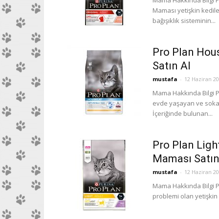
Mama Hakkında Bilgi Pr
Maması yetişkin kediler
bağışıklık sisteminin...
Pro Plan Hou
Satın Al
mustafa
-
12 Haziran 2
Mama Hakkında Bilgi P
evde yaşayan ve sokağa
İçeriğinde bulunan...
Pro Plan Light
Maması Satın
mustafa
-
12 Haziran 2
Mama Hakkında Bilgi Pro
problemi olan yetişkin 