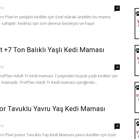
019
0
o Plan'ın yetişkin kediler için özel olarak üretilen bu mama
e sahiptir. Kediniz için son derece besleyici ve hayır
t +7 Ton Balıklı Yaşlı Kedi Maması
019
0
oPlan Adult 7+ kedi maması 7 yaşından büyük yaşlı kediler için
ir mamadır. ProPlan Adult 7+ kedi maması içeriğinde...
ior Tavuklu Yavru Yaş Kedi Maması
019
0
o Plan Junior Tavuklu Yaş Kedi Maması yavru kediler için özel