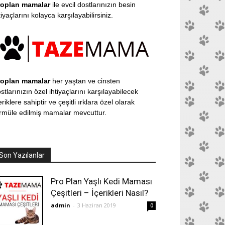
roplan mamalar
ile evcil dostlarınızın besin
tiyaçlarını kolayca karşılayabilirsiniz.
roplan mamalar
her yaştan ve cinsten
stlarınızın özel ihtiyaçlarını karşılayabilecek
eriklere sahiptir ve çeşitli ırklara özel olarak
rmüle edilmiş mamalar mevcuttur.
Son Yazılanlar
Pro Plan Yaşlı Kedi Maması
Çeşitleri – İçerikleri Nasıl?
admin
-
3 Haziran 2019
0