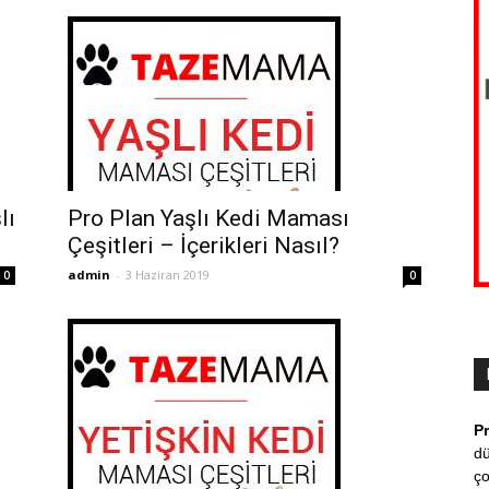
lı
Pro Plan Yaşlı Kedi Maması
Çeşitleri – İçerikleri Nasıl?
admin
-
3 Haziran 2019
0
0
P
dü
ço