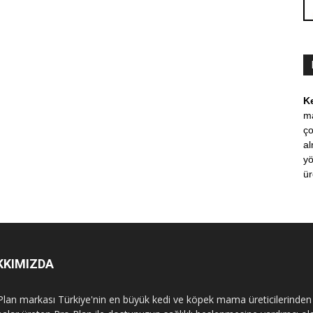
K
m
ço
al
yö
ür
KKIMIZDA
Plan markası Türkiye'nin en büyük kedi ve köpek mama üreticilerinden 