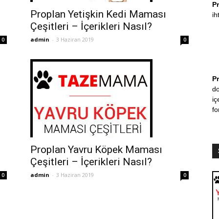
P
Proplan Yetişkin Kedi Maması
ih
Çeşitleri – İçerikleri Nasıl?
admin
-
3 Haziran 2019
0
0
P
do
iç
fo
Proplan Yavru Köpek Maması
Çeşitleri – İçerikleri Nasıl?
admin
-
3 Haziran 2019
0
0