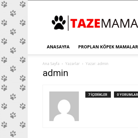
Proplan
ANASAYFA
PROPLAN KÖPEK MAMALAR
Ana Sayfa
Yazarlar
Yazar: admin
admin
7 İÇERİKLER
0 YORUMLAR