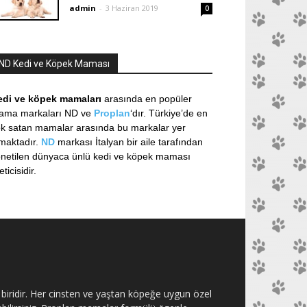
admin
-
3 Haziran 2019
0
ND Kedi ve Köpek Maması
edi ve köpek mamaları
arasında en popüler
ama markaları ND ve
Proplan
‘dır. Türkiye’de en
k satan mamalar arasında bu markalar yer
maktadır.
ND
markası İtalyan bir aile tarafından
netilen dünyaca ünlü kedi ve köpek maması
eticisidir.
biridir. Her cinsten ve yaştan köpeğe uygun özel