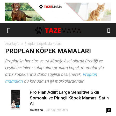
Ana Sayfa
Proplan Köpek Mamaları
PROPLAN KÖPEK MAMALARI
Proplan’ın her cins ve ırk köpeğe özel olarak ürettiği ve
çeşitli besinlere sahip olan proplan köpek mamalarıyla
artık köpekleriniz daha sağlıklı beslenecek.
Proplan
mamaları
bu konuda en iyi markalardandır.
Pro Plan Adult Large Sensitive Skin
Somonlu ve Pirinçli Köpek Maması Satın
Al
mustafa
-
20 Haziran 2019
0