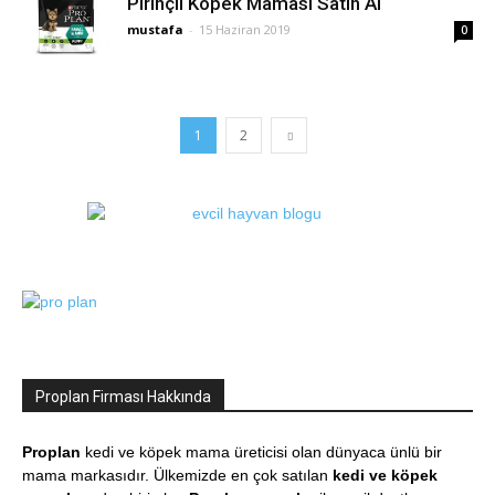
Pirinçli Köpek Maması Satın Al
mustafa
-
15 Haziran 2019
0
1
2
Proplan Firması Hakkında
Proplan
kedi ve köpek mama üreticisi olan dünyaca ünlü bir
mama markasıdır. Ülkemizde en çok satılan
kedi ve köpek