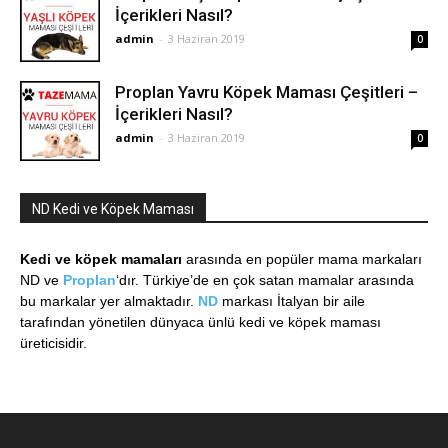
İçerikleri Nasıl?
admin
-
3 Haziran 2019
0
Proplan Yavru Köpek Maması Çeşitleri –
İçerikleri Nasıl?
admin
-
3 Haziran 2019
0
ND Kedi ve Köpek Maması
Kedi ve köpek mamaları
arasında en popüler mama markaları
ND ve
Proplan
‘dır. Türkiye’de en çok satan mamalar arasında
bu markalar yer almaktadır.
ND
markası İtalyan bir aile
tarafından yönetilen dünyaca ünlü kedi ve köpek maması
üreticisidir.