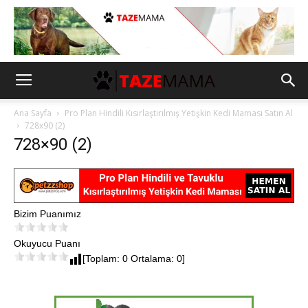
Ana Sayfa
Pro Plan Hindili Kısırlaştırılmış Yetişkin Kedi Maması Satın Al
728x90 (2)
728×90 (2)
Bizim Puanımız
Okuyucu Puanı
[Toplam: 0 Ortalama: 0]