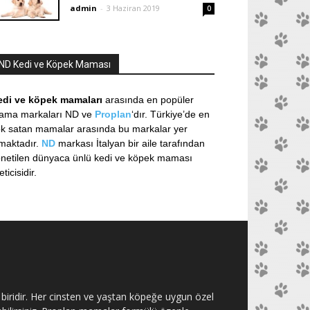
admin
-
3 Haziran 2019
0
ND Kedi ve Köpek Maması
edi ve köpek mamaları
arasında en popüler
ama markaları ND ve
Proplan
‘dır. Türkiye’de en
k satan mamalar arasında bu markalar yer
maktadır.
ND
markası İtalyan bir aile tarafından
netilen dünyaca ünlü kedi ve köpek maması
eticisidir.
biridir. Her cinsten ve yaştan köpeğe uygun özel