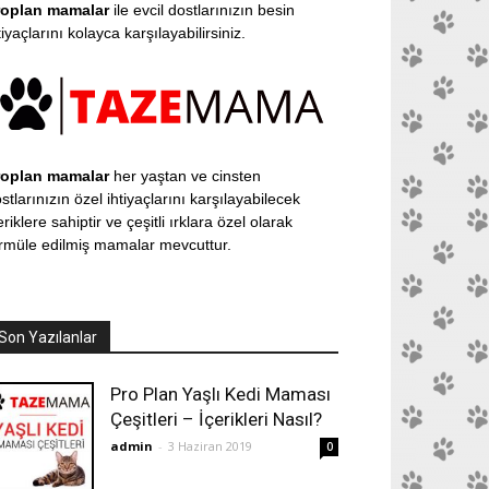
roplan mamalar
ile evcil dostlarınızın besin
tiyaçlarını kolayca karşılayabilirsiniz.
roplan mamalar
her yaştan ve cinsten
stlarınızın özel ihtiyaçlarını karşılayabilecek
eriklere sahiptir ve çeşitli ırklara özel olarak
rmüle edilmiş mamalar mevcuttur.
Son Yazılanlar
Pro Plan Yaşlı Kedi Maması
Çeşitleri – İçerikleri Nasıl?
admin
-
3 Haziran 2019
0