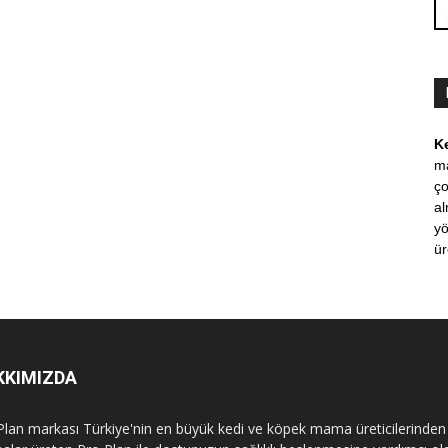
K
m
ço
al
yö
ür
KKIMIZDA
Plan markası Türkiye'nin en büyük kedi ve köpek mama üreticilerinden 