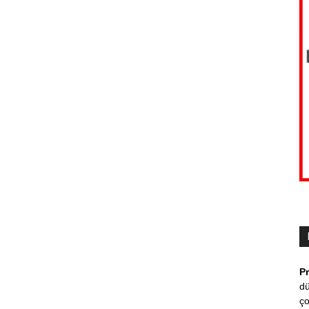
P
dü
ço