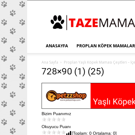
Proplan
ANASAYFA
PROPLAN KÖPEK MAMALAR
Ana Sayfa
Proplan Yaşlı Köpek Maması Çeşitleri – İçer
728×90 (1) (25)
Bizim Puanımız
Okuyucu Puanı
[Toplam: 0 Ortalama: 0]