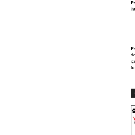
P
ih
P
do
iç
fo