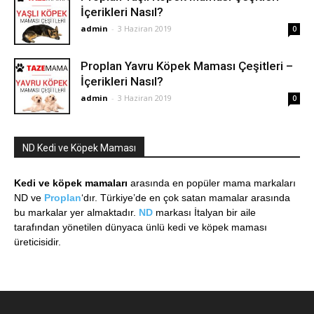
İçerikleri Nasıl?
admin
-
3 Haziran 2019
0
Proplan Yavru Köpek Maması Çeşitleri –
İçerikleri Nasıl?
admin
-
3 Haziran 2019
0
ND Kedi ve Köpek Maması
Kedi ve köpek mamaları
arasında en popüler mama markaları
ND ve
Proplan
‘dır. Türkiye’de en çok satan mamalar arasında
bu markalar yer almaktadır.
ND
markası İtalyan bir aile
tarafından yönetilen dünyaca ünlü kedi ve köpek maması
üreticisidir.