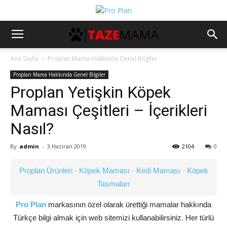
Ana Sayfa
Proplan Mama Hakkında Genel Bilgiler
Proplan Mama Hakkında Genel Bilgiler
Proplan Yetişkin Köpek
Maması Çeşitleri – İçerikleri
Nasıl?
By
admin
-
3 Haziran 2019
2104
0
Proplan Ürünleri
-
Köpek Maması
-
Kedi Maması
-
Köpek
Tasmaları
Pro Plan
markasının özel olarak ürettiği mamalar hakkında
Türkçe bilgi almak için web sitemizi kullanabilirsiniz. Her türlü