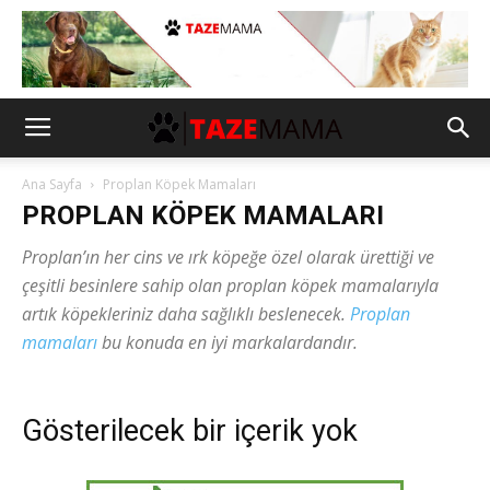
Ana Sayfa
Proplan Köpek Mamaları
PROPLAN KÖPEK MAMALARI
Proplan’ın her cins ve ırk köpeğe özel olarak ürettiği ve
çeşitli besinlere sahip olan proplan köpek mamalarıyla
artık köpekleriniz daha sağlıklı beslenecek.
Proplan
mamaları
bu konuda en iyi markalardandır.
Gösterilecek bir içerik yok