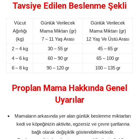
Tavsiye Edilen Beslenme Şekli
Vücut
Günlük Verilecek
Günlük Verilecek
Ağırlığı
Mama Miktarı (gr)
Mama Miktarı (gr)
(kg)
7 – 11 Yaş Arası
12 Yaş Ve Üstü Arası
2 – 4 kg
30 – 55 gr
45 – 65 gr
4 – 6 kg
60 – 90 gr
65 – 100 gr
6 – 8 kg
90 – 120 gr
100 – 135 gr
Proplan Mama Hakkında Genel
Uyarılar
Mamaların arkasında yer alan günlük beslenme miktarları
kedi ve köpeğinizin aktivite, egzersiz ve çevre şartlarına
bağlı olarak değişiklik gösterebilmektedir.