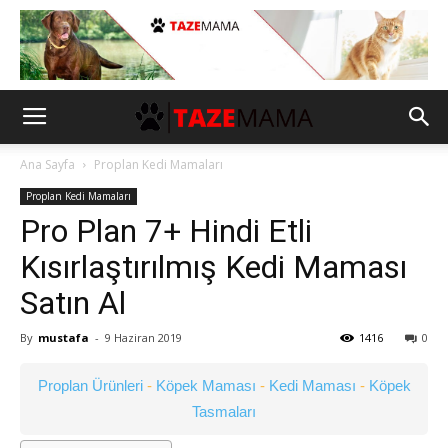
Ana Sayfa
Proplan Kedi Mamaları
Proplan Kedi Mamaları
Pro Plan 7+ Hindi Etli
Kısırlaştırılmış Kedi Maması
Satın Al
By
mustafa
-
9 Haziran 2019
1416
0
Proplan Ürünleri
-
Köpek Maması
-
Kedi Maması
-
Köpek
Tasmaları