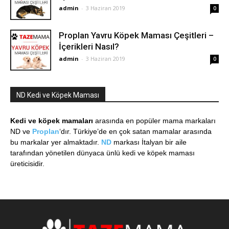
admin
-
3 Haziran 2019
0
Proplan Yavru Köpek Maması Çeşitleri –
İçerikleri Nasıl?
admin
-
3 Haziran 2019
0
ND Kedi ve Köpek Maması
Kedi ve köpek mamaları
arasında en popüler mama markaları
ND ve
Proplan
‘dır. Türkiye’de en çok satan mamalar arasında
bu markalar yer almaktadır.
ND
markası İtalyan bir aile
tarafından yönetilen dünyaca ünlü kedi ve köpek maması
üreticisidir.