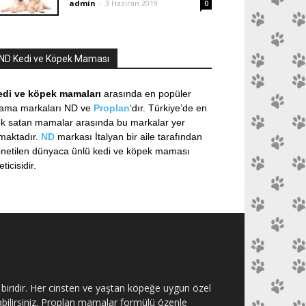
admin
-
3 Haziran 2019
0
ND Kedi ve Köpek Maması
edi ve köpek mamaları
arasında en popüler
ama markaları ND ve
Proplan
‘dır. Türkiye’de en
k satan mamalar arasında bu markalar yer
maktadır.
ND
markası İtalyan bir aile tarafından
netilen dünyaca ünlü kedi ve köpek maması
eticisidir.
biridir. Her cinsten ve yaştan köpeğe uygun özel
bilirsiniz. Proplan mamalar formülü özenle