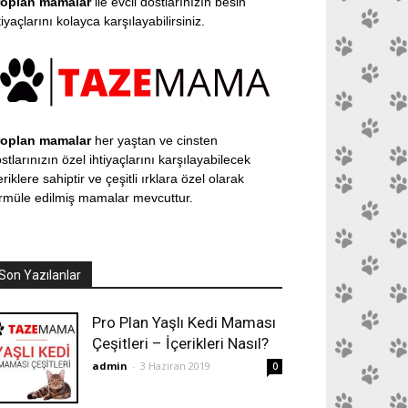
roplan mamalar
ile evcil dostlarınızın besin
tiyaçlarını kolayca karşılayabilirsiniz.
roplan mamalar
her yaştan ve cinsten
stlarınızın özel ihtiyaçlarını karşılayabilecek
eriklere sahiptir ve çeşitli ırklara özel olarak
rmüle edilmiş mamalar mevcuttur.
Son Yazılanlar
Pro Plan Yaşlı Kedi Maması
Çeşitleri – İçerikleri Nasıl?
admin
-
3 Haziran 2019
0