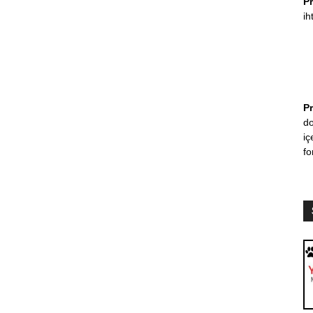
P
ih
P
do
iç
fo