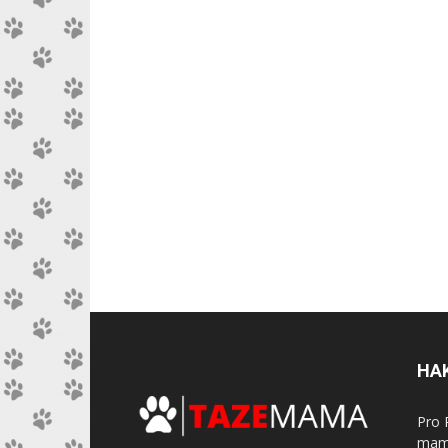
HA
Pro 
mama