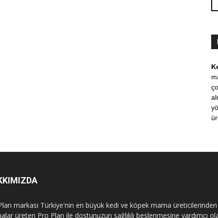
K
m
ço
al
yö
ür
KKIMIZDA
Plan markası Türkiye'nin en büyük kedi ve köpek mama üreticilerinden 
lar üreten Pro Plan ile dostunuzun sağlıklı beslenmesine yardımcı ola