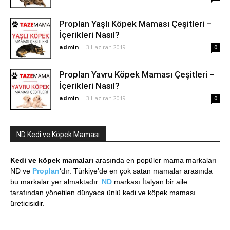
Proplan Yaşlı Köpek Maması Çeşitleri –
İçerikleri Nasıl?
admin
-
3 Haziran 2019
0
Proplan Yavru Köpek Maması Çeşitleri –
İçerikleri Nasıl?
admin
-
3 Haziran 2019
0
ND Kedi ve Köpek Maması
Kedi ve köpek mamaları
arasında en popüler mama markaları
ND ve
Proplan
‘dır. Türkiye’de en çok satan mamalar arasında
bu markalar yer almaktadır.
ND
markası İtalyan bir aile
tarafından yönetilen dünyaca ünlü kedi ve köpek maması
üreticisidir.