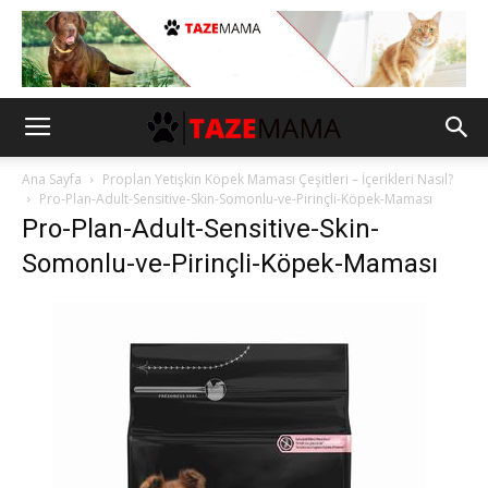
Ana Sayfa
Proplan Yetişkin Köpek Maması Çeşitleri – İçerikleri Nasıl?
Pro-Plan-Adult-Sensitive-Skin-Somonlu-ve-Pirinçli-Köpek-Maması
Pro-Plan-Adult-Sensitive-Skin-
Somonlu-ve-Pirinçli-Köpek-Maması